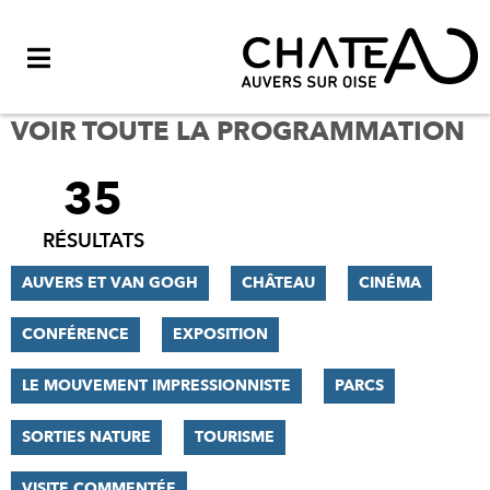
Menu
VOIR TOUTE LA PROGRAMMATION
35
FILTRER
LES
RÉSULTATS
RÉSULTATS
AUVERS ET VAN GOGH
CHÂTEAU
CINÉMA
CONFÉRENCE
EXPOSITION
LE MOUVEMENT IMPRESSIONNISTE
PARCS
SORTIES NATURE
TOURISME
VISITE COMMENTÉE