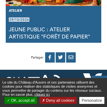
ATELIER
29/10/2026
JEUNE PUBLIC : ATELIER
ARTISTIQUE "FORÊT DE PAPIER"
PARTAGER
PARTAGER
PARTAGER



Partager
SUR
SUR
PAR
FACEBOOK
TWITTER
E-

MAIL
Le site du Château d’Auvers et ses partenaires utilisent des
cookies pour réaliser des statistiques de visites anonymes et
Contact
vous permettre de partager du contenu sur les réseaux sociaux.
Pour en savoir plus,
cliquez ici

NEWSLETTER
OK, accept all
Deny all cookies
Personalize
Newsletter
Adresse