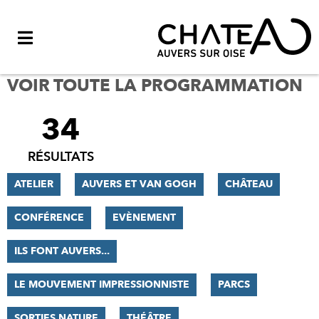
Menu
VOIR TOUTE LA PROGRAMMATION
34
FILTRER
LES
RÉSULTATS
RÉSULTATS
ATELIER
AUVERS ET VAN GOGH
CHÂTEAU
CONFÉRENCE
EVÈNEMENT
ILS FONT AUVERS...
LE MOUVEMENT IMPRESSIONNISTE
PARCS
SORTIES NATURE
THÉÂTRE