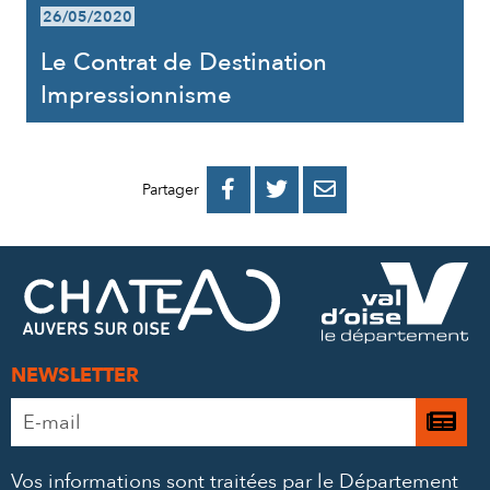
26/05/2020
Le Contrat de Destination
Impressionnisme
PARTAGER
PARTAGER
PARTAGER



Partager
SUR
SUR
PAR
FACEBOOK
TWITTER
E-
MAIL
NEWSLETTER
Adresse
Je

e-
m’
mail
Vos informations sont traitées par le Département