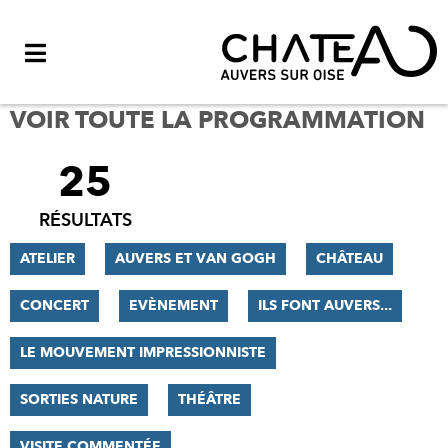
Menu
VOIR TOUTE LA PROGRAMMATION
25
FILTRER
LES
RÉSULTATS
RÉSULTATS
ATELIER
AUVERS ET VAN GOGH
CHÂTEAU
CONCERT
EVÈNEMENT
ILS FONT AUVERS...
LE MOUVEMENT IMPRESSIONNISTE
SORTIES NATURE
THÉÂTRE
VISITE COMMENTÉE