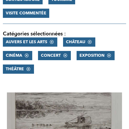
VISITE COMMENTÉE
Catégories sélectionnées :
AUVERS ET LES ARTS
CHÂTEAU
CINÉMA
CONCERT
EXPOSITION
THÉÂTRE
RÉSULTATS