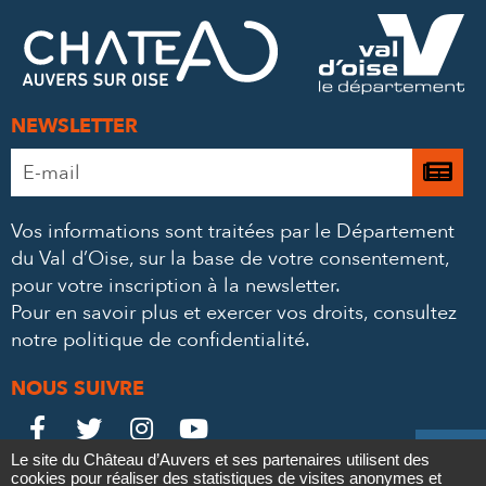
FACEBOOK
TWITTER
E-
MAIL
NEWSLETTER
Adresse
Je

e-
m’
mail
Vos informations sont traitées par le Département
à
*
du Val d’Oise, sur la base de votre consentement,
la
pour votre inscription à la newsletter.
ne
Pour en savoir plus et exercer vos droits,
consultez
notre politique de confidentialité
.
NOUS SUIVRE
Le
Le
Le
Le





Le site du Château d’Auvers et ses partenaires utilisent des
Château
Château
Château
Château
cookies pour réaliser des statistiques de visites anonymes et
Contact
Mentions légales
Politique de confidentialité
Crédits