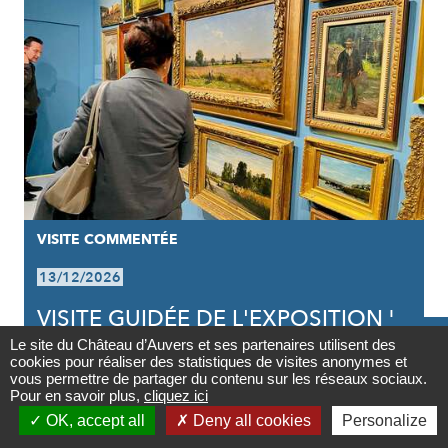
VISITE COMMENTÉE
13/12/2026
VISITE GUIDÉE DE L'EXPOSITION |

VAN GOGH INFLUENCEUR
Le site du Château d’Auvers et ses partenaires utilisent des
cookies pour réaliser des statistiques de visites anonymes et
Contact
vous permettre de partager du contenu sur les réseaux sociaux.
Pour en savoir plus,
cliquez ici

OK, accept all
Deny all cookies
Personalize
PARTAGER
PARTAGER
PARTAGER



Partager
Newsletter