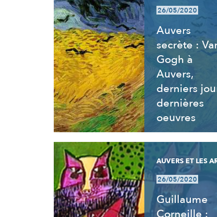
26/05/2020
Auvers
secrète : Va
Gogh à
Auvers,
derniers jou
dernières
oeuvres
AUVERS ET LES A
26/05/2020
Guillaume
Corneille :