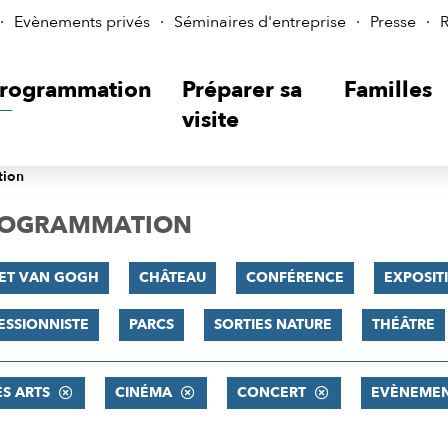
Evènements privés
Séminaires d'entreprise
Presse
R
rogrammation
Préparer sa
Familles
visite
tion
PROGRAMMATION
 ET VAN GOGH
CHÂTEAU
CONFÉRENCE
EXPOSIT
ESSIONNISTE
PARCS
SORTIES NATURE
THÉÂTRE
ES ARTS
CINÉMA
CONCERT
EVÈNEME