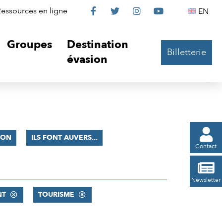
Le
Le
Le
Le
Englis
essources en ligne
EN




Château
Château
Château
Château
Groupes
Destination
Billetterie
sur
sur
sur
sur
évasion
Facebook
Twitter
Instagram
YouTube

ION
ILS FONT AUVERS...
Contact

Newsletter
NT
TOURISME