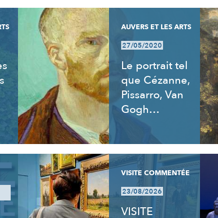
RTS
AUVERS ET LES ARTS
27/05/2020
es
Le portrait tel
s
que Cézanne,
Pissarro, Van
Gogh…
VISITE COMMENTÉE
23/08/2026
VISITE