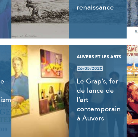
renaissance
AUVERS ET LES ARTS
26/05/2020
de
Le Grap’s, fer
de lance de
isme,
l’art
contemporain
à Auvers