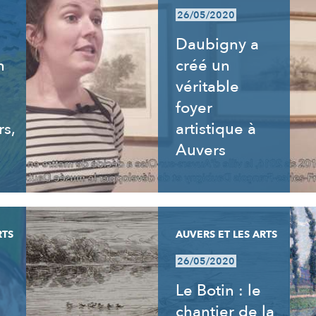
26/05/2020
Daubigny a
n
créé un
véritable
foyer
rs,
artistique à
Auvers
RTS
AUVERS ET LES ARTS
26/05/2020
Le Botin : le
chantier de la