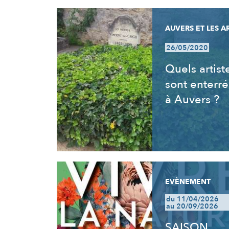
AUVERS ET LES A
26/05/2020
Quels artist
sont enterré
à Auvers ?
EVÈNEMENT
du 11/04/2026
au 20/09/2026
SAISON