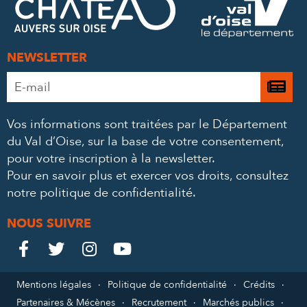
MAIL
NEWSLETTER
Adresse
Je

e-
m’
mail
Vos informations sont traitées par le Département
à
*
du Val d’Oise, sur la base de votre consentement,
la
pour votre inscription à la newsletter.
ne
Pour en savoir plus et exercer vos droits,
consultez
notre politique de confidentialité
.
NOUS SUIVRE
Le
Le
Le
Le




Château
Château
Château
Château
Mentions légales
Politique de confidentialité
Crédits
Partenaires & Mécènes
Recrutement
Marchés publics