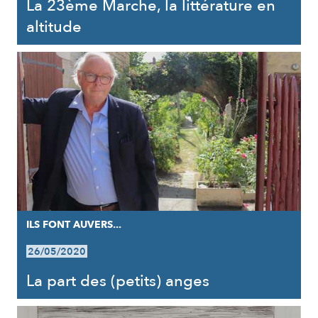
La 23ème Marche, la littérature en
altitude
ILS FONT AUVERS...
26/05/2020
La part des (petits) anges