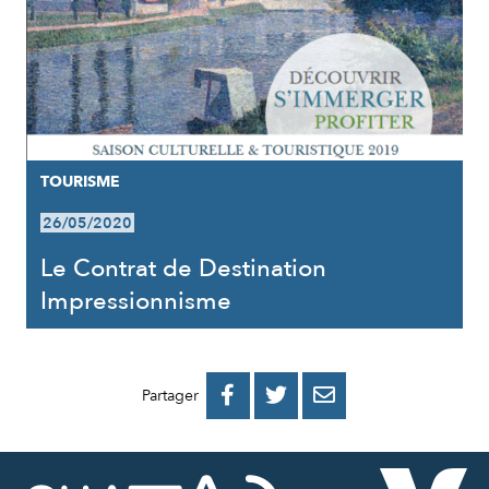
TOURISME
26/05/2020
Le Contrat de Destination
Impressionnisme
PARTAGER
PARTAGER
PARTAGER



Partager
SUR
SUR
PAR
FACEBOOK
TWITTER
E-