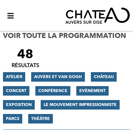
Menu
VOIR TOUTE LA PROGRAMMATION
48
FILTRER
LES
RÉSULTATS
RÉSULTATS
ATELIER
AUVERS ET VAN GOGH
CHÂTEAU
CONCERT
CONFÉRENCE
EVÈNEMENT
EXPOSITION
LE MOUVEMENT IMPRESSIONNISTE
PARCS
THÉÂTRE