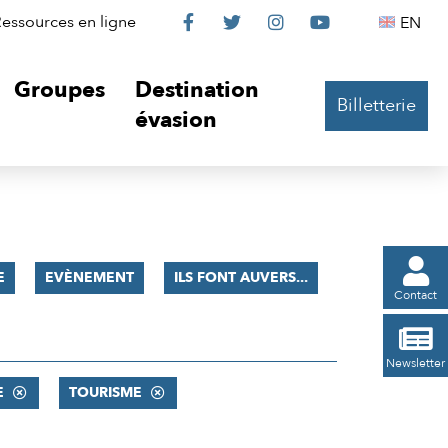
Le
Le
Le
Le
Englis
essources en ligne
EN




Château
Château
Château
Château
Groupes
Destination
Billetterie
sur
sur
sur
sur
évasion
Facebook
Twitter
Instagram
YouTube

E
EVÈNEMENT
ILS FONT AUVERS...
Contact

Newsletter
E
TOURISME