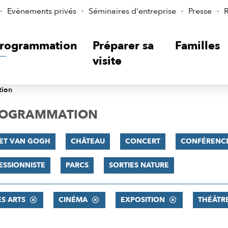
Evènements privés
Séminaires d'entreprise
Presse
R
rogrammation
Préparer sa
Familles
visite
tion
PROGRAMMATION
 ET VAN GOGH
CHÂTEAU
CONCERT
CONFÉRENC
ESSIONNISTE
PARCS
SORTIES NATURE
ES ARTS
CINÉMA
EXPOSITION
THÉÂTR