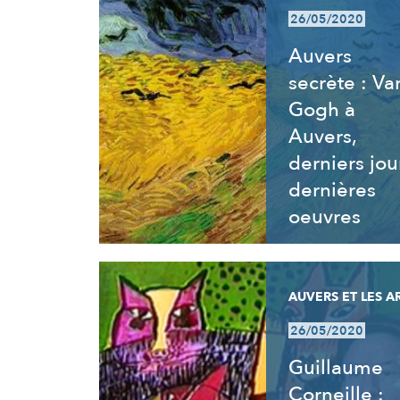
26/05/2020
Auvers
secrète : Va
Gogh à
Auvers,
derniers jou
dernières
oeuvres
AUVERS ET LES A
26/05/2020
Guillaume
Corneille :