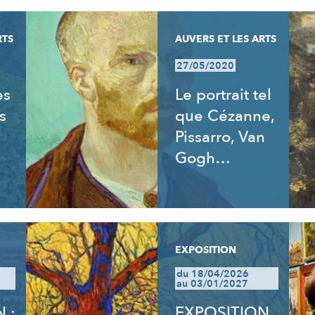
RTS
AUVERS ET LES ARTS
27/05/2020
es
Le portrait tel
s
que Cézanne,
Pissarro, Van
Gogh…
EXPOSITION
du 18/04/2026
au 03/01/2027
 :
EXPOSITION