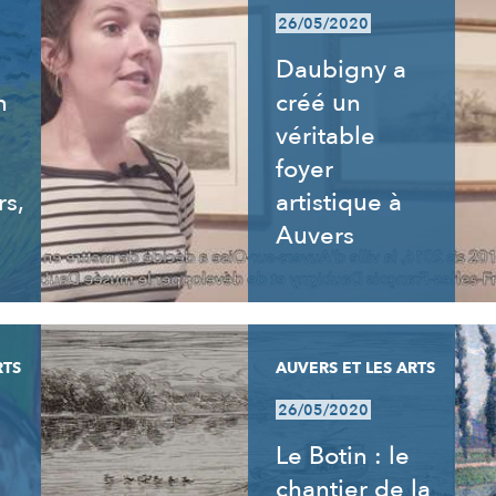
26/05/2020
Daubigny a
n
créé un
véritable
foyer
rs,
artistique à
Auvers
RTS
AUVERS ET LES ARTS
26/05/2020
Le Botin : le
chantier de la