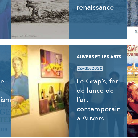
renaissance
AUVERS ET LES ARTS
26/05/2020
de
Le Grap’s, fer
de lance de
isme,
l’art
contemporain
à Auvers