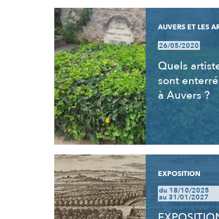
AUVERS ET LES A
26/05/2020
Quels artist
sont enterré
à Auvers ?
EXPOSITION
du 18/10/2025
au 31/01/2027
EXPOSITION