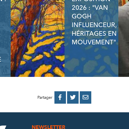
2026 : "VAN
GOGH
INFLUENCEUR,
HÉRITAGES EN
MOUVEMENT"
E
PARTAGER
PARTAGER
PARTAGER



Partager
SUR
SUR
PAR
FACEBOOK
TWITTER
E-
NEWSLETTER
MAIL