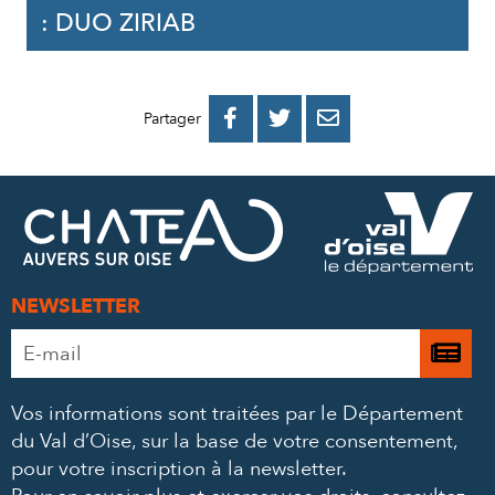
: DUO ZIRIAB
PARTAGER
PARTAGER
PARTAGER



Partager
SUR
SUR
PAR
FACEBOOK
TWITTER
E-
MAIL
NEWSLETTER
Adresse
Je

e-
m’
mail
Vos informations sont traitées par le Département
à
*
du Val d’Oise, sur la base de votre consentement,
la
pour votre inscription à la newsletter.