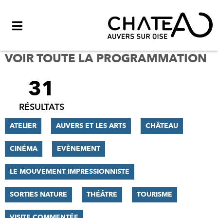
Menu
VOIR TOUTE LA PROGRAMMATION
31
FILTRER
LES
RÉSULTATS
RÉSULTATS
ATELIER
AUVERS ET LES ARTS
CHÂTEAU
CINÉMA
EVÈNEMENT
LE MOUVEMENT IMPRESSIONNISTE
SORTIES NATURE
THÉÂTRE
TOURISME
VISITE COMMENTÉE