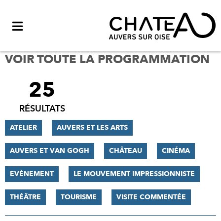
Menu
VOIR TOUTE LA PROGRAMMATION
25
FILTRER
LES
RÉSULTATS
RÉSULTATS
ATELIER
AUVERS ET LES ARTS
AUVERS ET VAN GOGH
CHÂTEAU
CINÉMA
EVÈNEMENT
LE MOUVEMENT IMPRESSIONNISTE
THÉÂTRE
TOURISME
VISITE COMMENTÉE