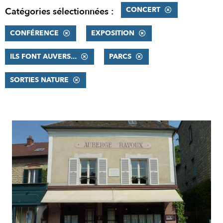
CONCERT
Catégories sélectionnées :
CONFÉRENCE
EXPOSITION
ILS FONT AUVERS...
PARCS
SORTIES NATURE
RÉSULTATS