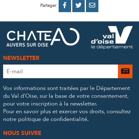
PARTAGER
PARTAGER
PARTAGER



Partager
SUR
SUR
PAR
FACEBOOK
TWITTER
E-
MAIL
NEWSLETTER
Adresse
Je

e-
m’
mail
Vos informations sont traitées par le Département
à
*
du Val d’Oise, sur la base de votre consentement,
la
pour votre inscription à la newsletter.
ne
Pour en savoir plus et exercer vos droits,
consultez
notre politique de confidentialité
.
NOUS SUIVRE