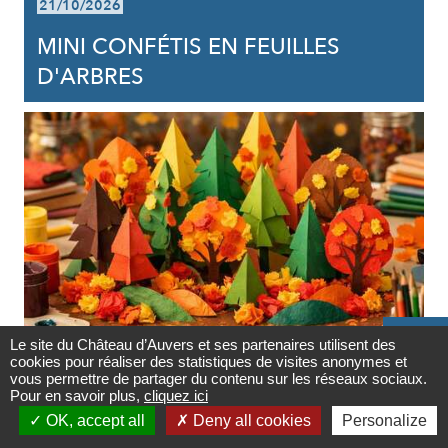
21/10/2026
MINI CONFÉTIS EN FEUILLES
D'ARBRES

Le site du Château d’Auvers et ses partenaires utilisent des
ATELIER
cookies pour réaliser des statistiques de visites anonymes et
Contact
vous permettre de partager du contenu sur les réseaux sociaux.
27/10/2026
Pour en savoir plus,
cliquez ici

OK, accept all
Deny all cookies
Personalize
JEUNE PUBLIC : ATELIER
Newsletter