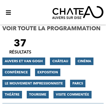
Menu
VOIR TOUTE LA PROGRAMMATION
37
FILTRER
LES
RÉSULTATS
RÉSULTATS
AUVERS ET VAN GOGH
CHÂTEAU
CINÉMA
CONFÉRENCE
EXPOSITION
LE MOUVEMENT IMPRESSIONNISTE
PARCS
THÉÂTRE
TOURISME
VISITE COMMENTÉE