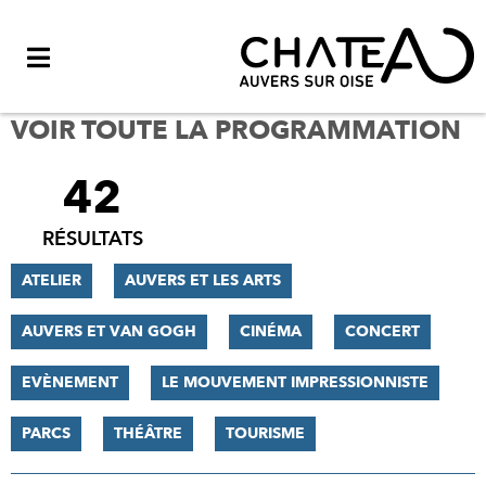
Menu
VOIR TOUTE LA PROGRAMMATION
42
FILTRER
LES
RÉSULTATS
RÉSULTATS
ATELIER
AUVERS ET LES ARTS
AUVERS ET VAN GOGH
CINÉMA
CONCERT
EVÈNEMENT
LE MOUVEMENT IMPRESSIONNISTE
PARCS
THÉÂTRE
TOURISME