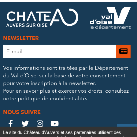
FACEBOOK
TWITTER
E-
MAIL
NEWSLETTER
Adresse
Je

e-
m’
mail
Vos informations sont traitées par le Département
à
*
du Val d’Oise, sur la base de votre consentement,
la
pour votre inscription à la newsletter.
ne
Pour en savoir plus et exercer vos droits,
consultez
notre politique de confidentialité
.
NOUS SUIVRE
Le
Le
Le
Le





Le site du Château d’Auvers et ses partenaires utilisent des
Château
Château
Château
Château