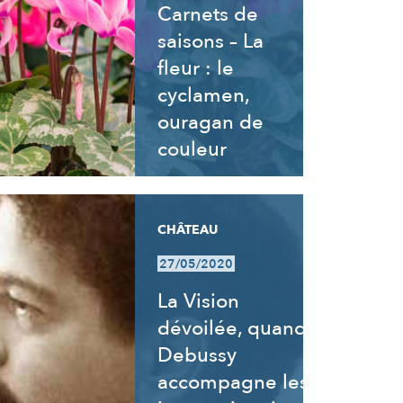
Carnets de
saisons – La
fleur : le
cyclamen,
ouragan de
couleur
CHÂTEAU
27/05/2020
La Vision
dévoilée, quand
Debussy
accompagne les