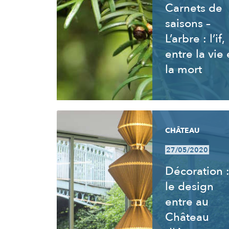
Carnets de
saisons –
L’arbre : l’if,
entre la vie 
la mort
CHÂTEAU
27/05/2020
Décoration 
le design
entre au
Château