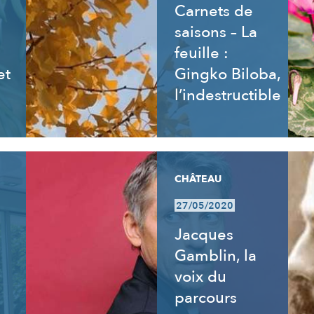
Carnets de
saisons – La
feuille :
et
Gingko Biloba,
l’indestructible
CHÂTEAU
27/05/2020
:
Jacques
Gamblin, la
voix du
parcours