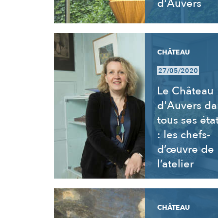
d'Auvers
CHÂTEAU
27/05/2020
Le Château
d'Auvers da
tous ses éta
: les chefs-
d’œuvre de
l’atelier
CHÂTEAU