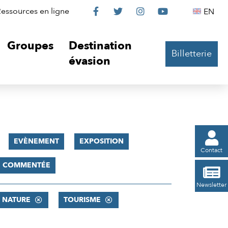
Le
Le
Le
Le
Englis
essources en ligne
EN




Château
Château
Château
Château
Groupes
Destination
Billetterie
sur
sur
sur
sur
évasion
Facebook
Twitter
Instagram
YouTube

EVÈNEMENT
EXPOSITION
Contact
TE COMMENTÉE

Newsletter
S NATURE
TOURISME