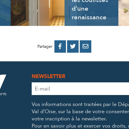
les coulisses
d’une
renaissance
PARTAGER
PARTAGER
PARTAGER



Partager
SUR
SUR
PAR
FACEBOOK
TWITTER
E-
NEWSLETTER
MAIL
Adresse
e-
mail
Vos informations sont traitées par le Dé
*
Val d’Oise, sur la base de votre consent
votre inscription à la newsletter.
Pour en savoir plus et exercer vos droits,