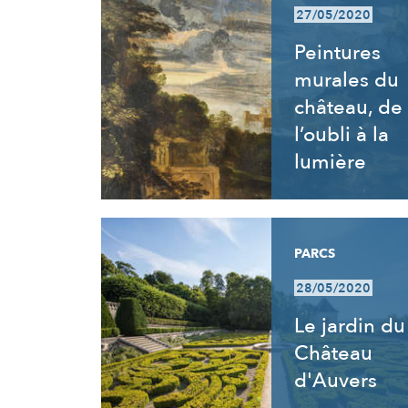
27/05/2020
Peintures
murales du
château, de
l’oubli à la
lumière
PARCS
28/05/2020
Le jardin du
Château
d'Auvers