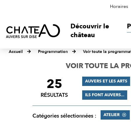
Horaires
Découvrir le
P
château
Accueil
Programmation
Voir toute la programma
VOIR TOUTE LA 
25
FILTRER
AUVERS ET LES ARTS
LES
RÉSULTATS
ILS FONT AUVERS...
RÉSULTATS
ATELIER
Catégories sélectionnées :