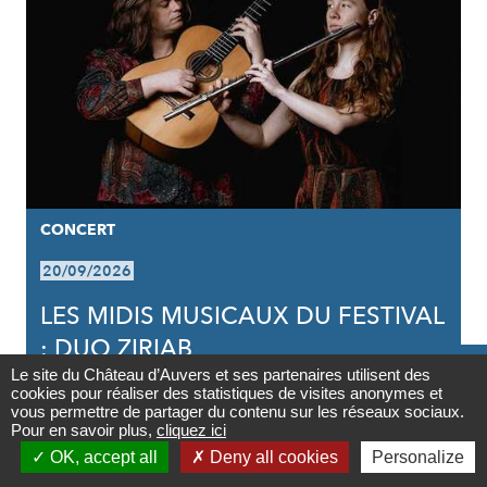
CONCERT
20/09/2026
LES MIDIS MUSICAUX DU FESTIVAL
: DUO ZIRIAB

Le site du Château d’Auvers et ses partenaires utilisent des
cookies pour réaliser des statistiques de visites anonymes et
Contact
vous permettre de partager du contenu sur les réseaux sociaux.
Pour en savoir plus,
cliquez ici
PARTAGER
PARTAGER
PARTAGER




Partager
OK, accept all
Deny all cookies
Personalize
Newsletter
SUR
SUR
PAR