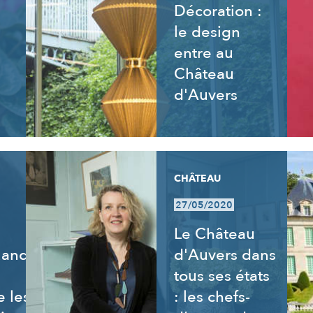
Décoration :
le design
entre au
Château
d'Auvers
CHÂTEAU
27/05/2020
Le Château
uand
d'Auvers dans
tous ses états
 les
: les chefs-