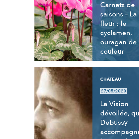
Carnets de
saisons – La
fleur : le
cyclamen,
ouragan de
couleur
CHÂTEAU
27/05/2020
La Vision
dévoilée, q
Debussy
accompagne