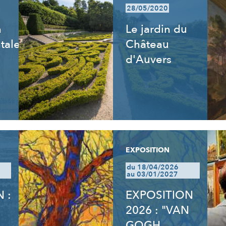
28/05/2020
n
Le jardin du
tale
Château
d'Auvers
EXPOSITION
du 18/04/2026
au 03/01/2027
 :
EXPOSITION
2026 : "VAN
GOGH