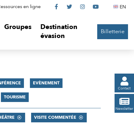
Le
Le
Le
Le
Englis
essources en ligne
EN




Château
Château
Château
Château
Groupes
Destination
Billetterie
sur
sur
sur
sur
évasion
Facebook
Twitter
Instagram
YouTube

NFÉRENCE
EVÈNEMENT
Contact
TOURISME

Newsletter
HÉÂTRE
VISITE COMMENTÉE