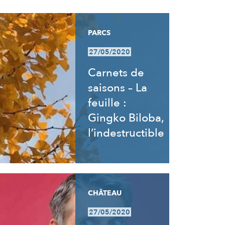
PARCS
27/05/2020
Carnets de
saisons – La
feuille :
Gingko Biloba,
l’indestructible
CHÂTEAU
27/05/2020