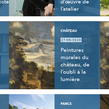
istes
d’œuvre de
l’atelier
CHÂTEAU
27/05/2020
s
Peintures
murales du
château, de
l’oubli à la
lumière
PARCS