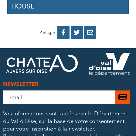
HOUSE
PARTAGER
PARTAGER
PARTAGER



Partager
SUR
SUR
PAR
FACEBOOK
TWITTER
E-
MAIL
NEWSLETTER
Adresse
Je

e-
m’
mail
Vos informations sont traitées par le Département
à
*
du Val d’Oise, sur la base de votre consentement,
la
pour votre inscription à la newsletter.