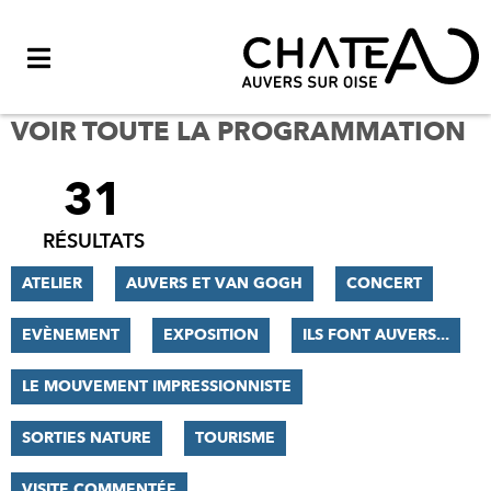
Menu
VOIR TOUTE LA PROGRAMMATION
31
FILTRER
LES
RÉSULTATS
RÉSULTATS
ATELIER
AUVERS ET VAN GOGH
CONCERT
EVÈNEMENT
EXPOSITION
ILS FONT AUVERS...
LE MOUVEMENT IMPRESSIONNISTE
SORTIES NATURE
TOURISME
VISITE COMMENTÉE