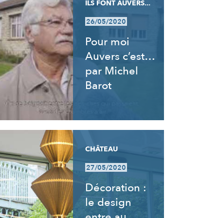
ILS FONT AUVERS...
26/05/2020
Pour moi
Auvers c’est…
par Michel
Barot
CHÂTEAU
27/05/2020
Décoration :
le design
entre au