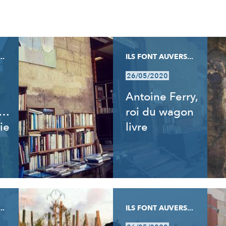
..
ILS FONT AUVERS...
26/05/2020
Antoine Ferry,
t…
roi du wagon
ie
livre
..
ILS FONT AUVERS...