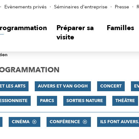
Evènements privés
Séminaires d'entreprise
Presse
R
rogrammation
Préparer sa
Familles
visite
tion
PROGRAMMATION
ET LES ARTS
AUVERS ET VAN GOGH
CONCERT
E
ESSIONNISTE
PARCS
SORTIES NATURE
THÉÂTRE
CINÉMA
CONFÉRENCE
ILS FONT AUVERS.