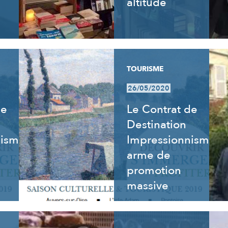
altitude
TOURISME
26/05/2020
de
Le Contrat de
Destination
nisme
Impressionnisme,
arme de
promotion
massive