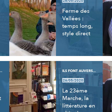
26/05/2020
Ferme des
Vallées :
temps long,
style direct
..
ILS FONT AUVERS...
26/05/2020
La 23ème
t
Marche, la
littérature en