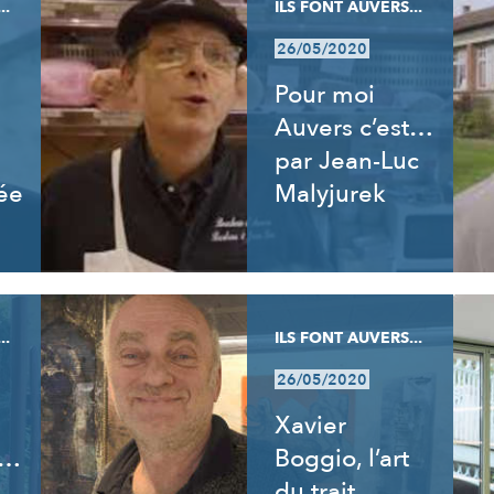
..
ILS FONT AUVERS...
26/05/2020
Pour moi
Auvers c’est…
par Jean-Luc
ée
Malyjurek
..
ILS FONT AUVERS...
26/05/2020
Xavier
t…
Boggio, l’art
du trait