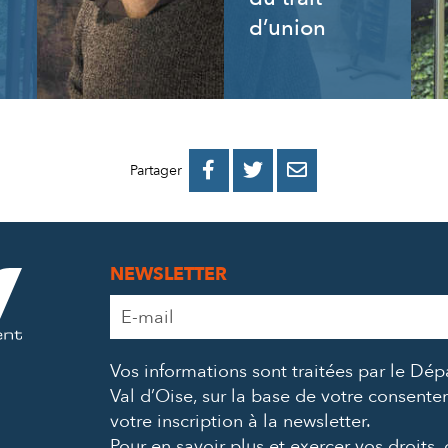
d’union
PARTAGER
PARTAGER
PARTAGER



Partager
SUR
SUR
PAR
FACEBOOK
TWITTER
E-
NEWSLETTER
MAIL
Adresse
e-
mail
Vos informations sont traitées par le Dé
*
Val d’Oise, sur la base de votre consent
votre inscription à la newsletter.
Pour en savoir plus et exercer vos droits,