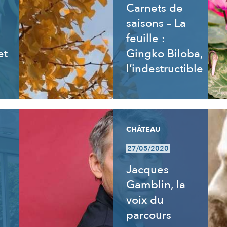
Carnets de
saisons – La
feuille :
et
Gingko Biloba,
l’indestructible
CHÂTEAU
27/05/2020
:
Jacques
Gamblin, la
voix du
parcours