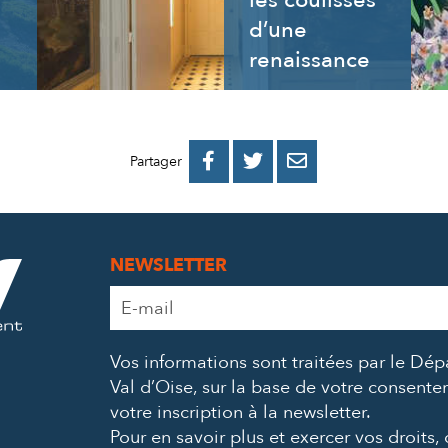
les coulisses
d’une
renaissance
PARTAGER
PARTAGER
PARTAGER



Partager
SUR
SUR
PAR
FACEBOOK
TWITTER
E-
NEWSLETTER
MAIL
Adresse
e-
mail
Vos informations sont traitées par le Dé
*
Val d’Oise, sur la base de votre consent
votre inscription à la newsletter.
Pour en savoir plus et exercer vos droits,