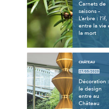
Carnets de
saisons –
L’arbre : l’if,
entre la vie 
la mort
CHÂTEAU
27/05/2020
Décoration 
le design
entre au
Château