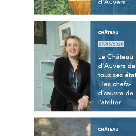
d'Auvers
CHÂTEAU
27/05/2020
Le Château
d'Auvers da
tous ses éta
: les chefs-
d’œuvre de
l’atelier
CHÂTEAU