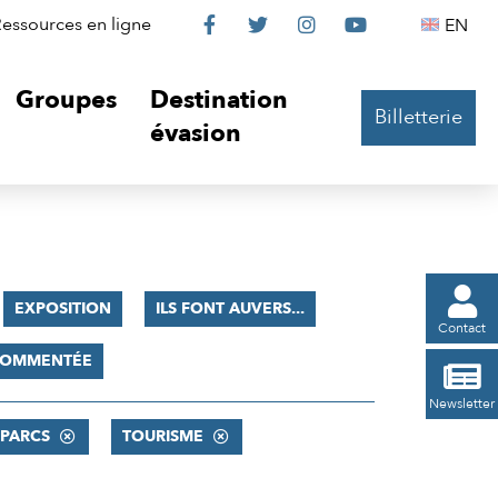
Le
Le
Le
Le
Englis
essources en ligne
EN




Château
Château
Château
Château
Groupes
Destination
Billetterie
sur
sur
sur
sur
évasion
Facebook
Twitter
Instagram
YouTube

EXPOSITION
ILS FONT AUVERS...
Contact
 COMMENTÉE

Newsletter
PARCS
TOURISME