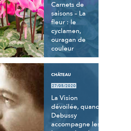
Carnets de
saisons – La
fleur : le
cyclamen,
ouragan de
couleur
CHÂTEAU
27/05/2020
La Vision
dévoilée, quand
Debussy
accompagne les