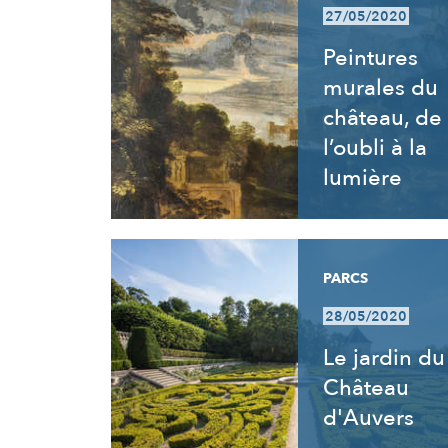
27/05/2020
Peintures
murales du
château, de
l’oubli à la
lumière
PARCS
28/05/2020
Le jardin du
Château
d'Auvers