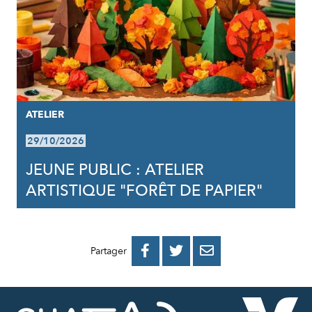
ATELIER
29/10/2026
JEUNE PUBLIC : ATELIER
ARTISTIQUE "FORÊT DE PAPIER"
PARTAGER
PARTAGER
PARTAGER



Partager
SUR
SUR
PAR
FACEBOOK
TWITTER
E-