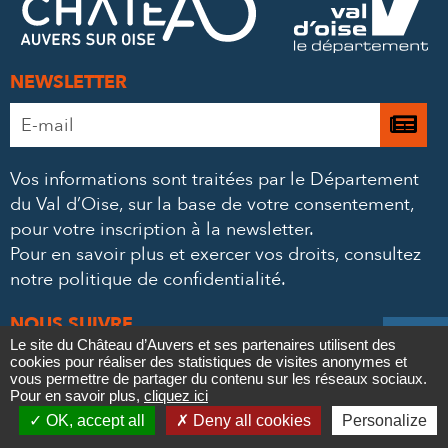
MAIL
NEWSLETTER
Adresse
Je

e-
m’
mail
Vos informations sont traitées par le Département
à
*
du Val d’Oise, sur la base de votre consentement,
la
pour votre inscription à la newsletter.
ne
Pour en savoir plus et exercer vos droits,
consultez
notre politique de confidentialité
.
NOUS SUIVRE

Le site du Château d’Auvers et ses partenaires utilisent des
Le
Le
Le
Le




cookies pour réaliser des statistiques de visites anonymes et
Contact
vous permettre de partager du contenu sur les réseaux sociaux.
Pour en savoir plus,
Château
Château
Château
cliquez ici
Château

Mentions légales
Politique de confidentialité
Crédits
OK, accept all
Deny all cookies
Personalize
Newsletter
Partenaires & Mécènes
Recrutement
Marchés publics
sur
sur
sur
sur