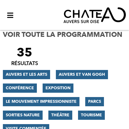
Menu
VOIR TOUTE LA PROGRAMMATION
35
FILTRER
LES
RÉSULTATS
RÉSULTATS
AUVERS ET LES ARTS
AUVERS ET VAN GOGH
CONFÉRENCE
EXPOSITION
LE MOUVEMENT IMPRESSIONNISTE
PARCS
SORTIES NATURE
THÉÂTRE
TOURISME
VISITE COMMENTÉE