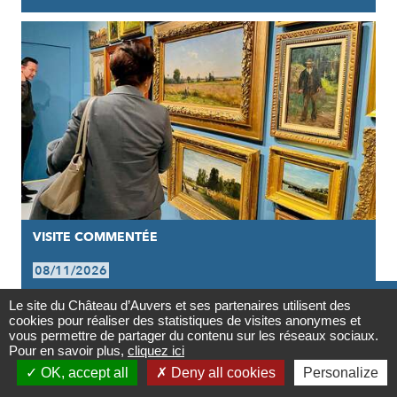
VISITE COMMENTÉE
08/11/2026

VISITE GUIDÉE DE L'EXPOSITION |
Le site du Château d’Auvers et ses partenaires utilisent des
cookies pour réaliser des statistiques de visites anonymes et
Contact
VAN GOGH INFLUENCEUR
vous permettre de partager du contenu sur les réseaux sociaux.
Pour en savoir plus,
cliquez ici

OK, accept all
Deny all cookies
Personalize
Newsletter