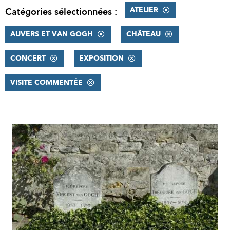
ATELIER
Catégories sélectionnées :
AUVERS ET VAN GOGH
CHÂTEAU
CONCERT
EXPOSITION
VISITE COMMENTÉE
RÉSULTATS