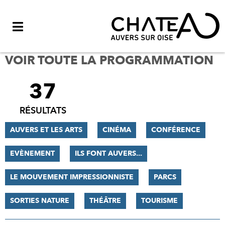
Menu
VOIR TOUTE LA PROGRAMMATION
37
FILTRER
LES
RÉSULTATS
RÉSULTATS
AUVERS ET LES ARTS
CINÉMA
CONFÉRENCE
EVÈNEMENT
ILS FONT AUVERS...
LE MOUVEMENT IMPRESSIONNISTE
PARCS
SORTIES NATURE
THÉÂTRE
TOURISME