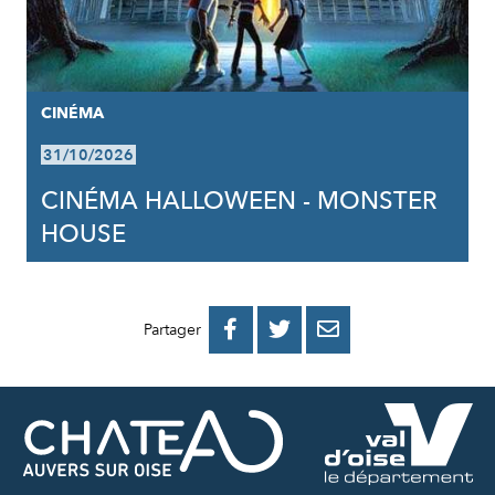
CINÉMA
31/10/2026
CINÉMA HALLOWEEN - MONSTER
HOUSE
PARTAGER
PARTAGER
PARTAGER



Partager
SUR
SUR
PAR
FACEBOOK
TWITTER
E-
MAIL