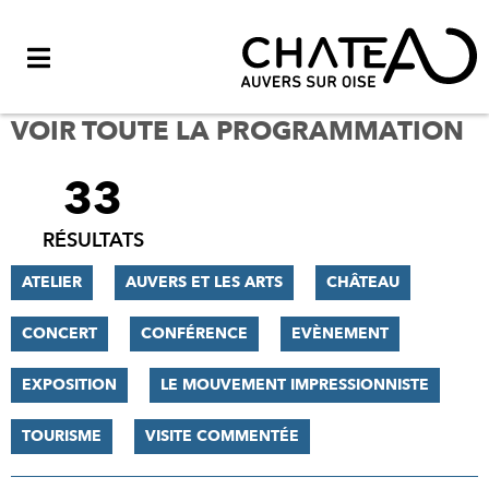
Menu
VOIR TOUTE LA PROGRAMMATION
33
FILTRER
LES
RÉSULTATS
RÉSULTATS
ATELIER
AUVERS ET LES ARTS
CHÂTEAU
CONCERT
CONFÉRENCE
EVÈNEMENT
EXPOSITION
LE MOUVEMENT IMPRESSIONNISTE
TOURISME
VISITE COMMENTÉE