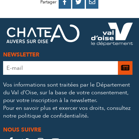
PARTAGER
PARTAGER
PARTAGER



Partager
SUR
SUR
PAR
FACEBOOK
TWITTER
E-
MAIL
NEWSLETTER
Adresse
Je

e-
m’
mail
Vos informations sont traitées par le Département
à
*
du Val d’Oise, sur la base de votre consentement,
la
pour votre inscription à la newsletter.
ne
Pour en savoir plus et exercer vos droits,
consultez
notre politique de confidentialité
.
NOUS SUIVRE