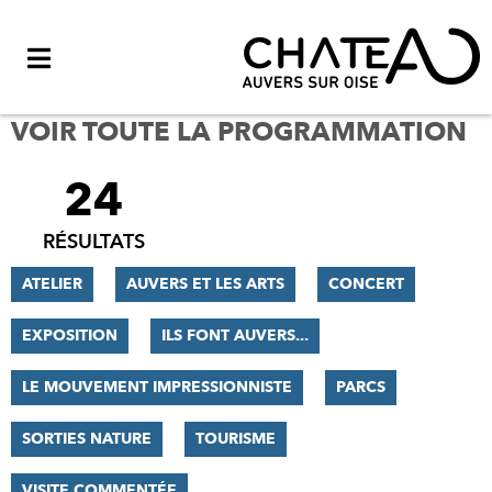
Menu
VOIR TOUTE LA PROGRAMMATION
24
FILTRER
LES
RÉSULTATS
RÉSULTATS
ATELIER
AUVERS ET LES ARTS
CONCERT
EXPOSITION
ILS FONT AUVERS...
LE MOUVEMENT IMPRESSIONNISTE
PARCS
SORTIES NATURE
TOURISME
VISITE COMMENTÉE