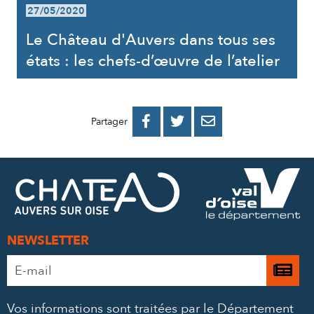
27/05/2020
Le Château d'Auvers dans tous ses
états : les chefs-d’œuvre de l’atelier
PARTAGER
PARTAGER
PARTAGER



Partager
SUR
SUR
PAR
FACEBOOK
TWITTER
E-
MAIL
NEWSLETTER
Adresse
Je

e-
m’
mail
Vos informations sont traitées par le Département