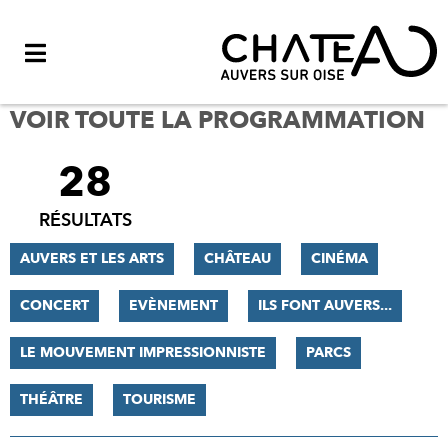
Menu
VOIR TOUTE LA PROGRAMMATION
28
FILTRER
LES
RÉSULTATS
RÉSULTATS
AUVERS ET LES ARTS
CHÂTEAU
CINÉMA
CONCERT
EVÈNEMENT
ILS FONT AUVERS...
LE MOUVEMENT IMPRESSIONNISTE
PARCS
THÉÂTRE
TOURISME