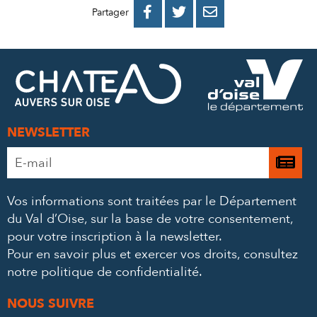
PARTAGER
PARTAGER
PARTAGER



Partager
SUR
SUR
PAR
FACEBOOK
TWITTER
E-
MAIL
NEWSLETTER
Adresse
Je

e-
m’
mail
Vos informations sont traitées par le Département
à
*
du Val d’Oise, sur la base de votre consentement,
la
pour votre inscription à la newsletter.
ne
Pour en savoir plus et exercer vos droits,
consultez
notre politique de confidentialité
.
NOUS SUIVRE