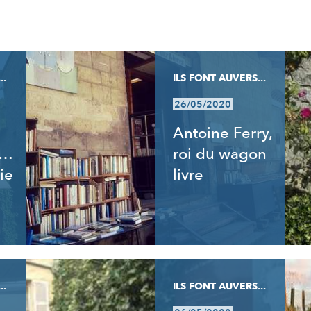
..
ILS FONT AUVERS...
26/05/2020
Antoine Ferry,
t…
roi du wagon
ie
livre
..
ILS FONT AUVERS...