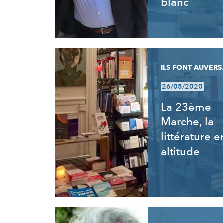
blanc
ILS FONT AUVERS.
26/05/2020
La 23ème
Marche, la
littérature e
altitude