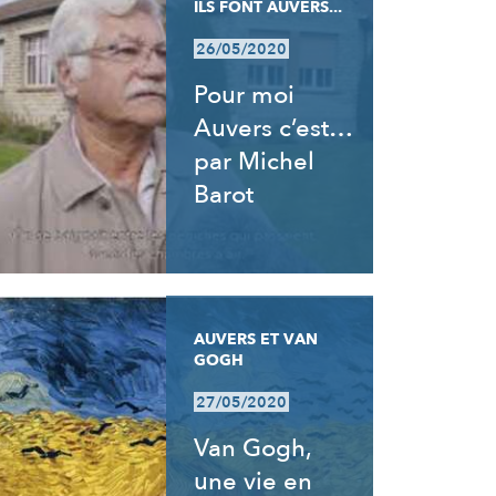
ILS FONT AUVERS...
26/05/2020
Pour moi
Auvers c’est…
par Michel
Barot
AUVERS ET VAN
GOGH
27/05/2020
Van Gogh,
une vie en