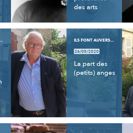
des arts
..
ILS FONT AUVERS...
26/05/2020
La part des
(petits) anges
n