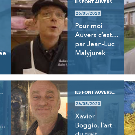
..
ILS FONT AUVERS...
26/05/2020
Pour moi
Auvers c’est…
par Jean-Luc
ée
Malyjurek
..
ILS FONT AUVERS...
26/05/2020
Xavier
t…
Boggio, l’art
du trait