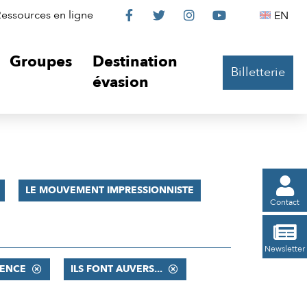
Le
Le
Le
Le
Englis
essources en ligne
EN




Château
Château
Château
Château
Groupes
Destination
Billetterie
sur
sur
sur
sur
évasion
Facebook
Twitter
Instagram
YouTube

LE MOUVEMENT IMPRESSIONNISTE
Contact

Newsletter
ENCE
ILS FONT AUVERS...