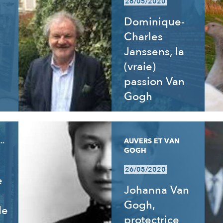
26/05/2020
Dominique-
Charles
Janssens, la
(vraie)
passion Van
Gogh
..
AUVERS ET VAN
GOGH
26/05/2020
e
Johanna Van
Gogh,
de
protectrice