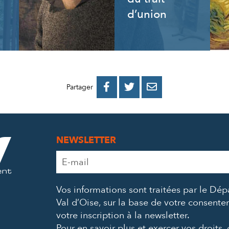
d’union
PARTAGER
PARTAGER
PARTAGER



Partager
SUR
SUR
PAR
FACEBOOK
TWITTER
E-
NEWSLETTER
MAIL
Adresse
e-
mail
Vos informations sont traitées par le Dé
*
Val d’Oise, sur la base de votre consent
votre inscription à la newsletter.
Pour en savoir plus et exercer vos droits,