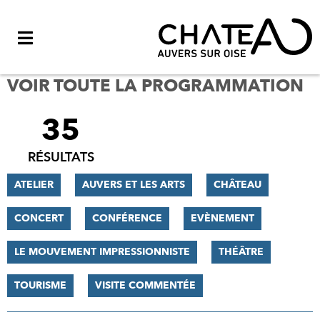
Menu
VOIR TOUTE LA PROGRAMMATION
35
FILTRER
LES
RÉSULTATS
RÉSULTATS
ATELIER
AUVERS ET LES ARTS
CHÂTEAU
CONCERT
CONFÉRENCE
EVÈNEMENT
LE MOUVEMENT IMPRESSIONNISTE
THÉÂTRE
TOURISME
VISITE COMMENTÉE