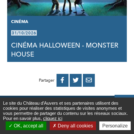
CINÉMA
31/10/2026
CINÉMA HALLOWEEN - MONSTER
HOUSE
PARTAGER
PARTAGER
PARTAGER



Partager
SUR
SUR
PAR
FACEBOOK
TWITTER
E-

Le site du Château d’Auvers et ses partenaires utilisent des
cookies pour réaliser des statistiques de visites anonymes et
Contact
MAIL
vous permettre de partager du contenu sur les réseaux sociaux.
Pour en savoir plus,
cliquez ici

OK, accept all
Deny all cookies
Personalize
NEWSLETTER
Newsletter