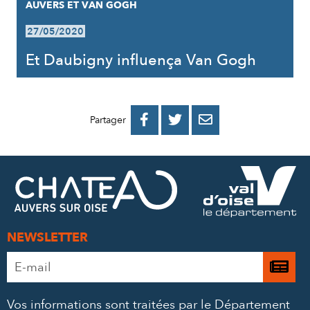
AUVERS ET VAN GOGH
27/05/2020
Et Daubigny influença Van Gogh
PARTAGER
PARTAGER
PARTAGER



Partager
SUR
SUR
PAR
FACEBOOK
TWITTER
E-
MAIL
NEWSLETTER
Adresse
Je

e-
m’
mail
Vos informations sont traitées par le Département