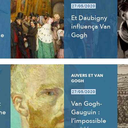
27/05/2020
Et Daubigny
influença Van
ne
Gogh
AUVERS ET VAN
GOGH
27/05/2020
t
Van Gogh-
ne
Gauguin :
l’impossible