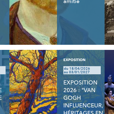
amitié
EXPOSITION
du 18/04/2026
au 03/01/2027
EXPOSITION
E
2026 : "VAN
E
GOGH
INFLUENCEUR,
HÉRITAGES EN