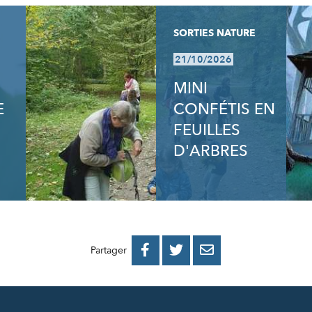
SORTIES NATURE
21/10/2026
MINI
E
CONFÉTIS EN
FEUILLES
D'ARBRES
PARTAGER
PARTAGER
PARTAGER



Partager
SUR
SUR
PAR
FACEBOOK
TWITTER
E-