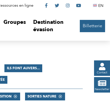
Le
Le
Le
Le
Englis
essources en ligne
EN




Château
Château
Château
Château
Groupes
Destination
Billetterie
sur
sur
sur
sur
évasion
Facebook
Twitter
Instagram
YouTube

ILS FONT AUVERS...
Contact
TÉE

Newsletter
SITION
SORTIES NATURE