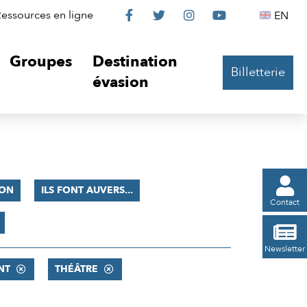
Le
Le
Le
Le
Englis
essources en ligne
EN




Château
Château
Château
Château
Groupes
Destination
Billetterie
sur
sur
sur
sur
évasion
Facebook
Twitter
Instagram
YouTube

ION
ILS FONT AUVERS...
Contact

Newsletter
NT
THÉÂTRE