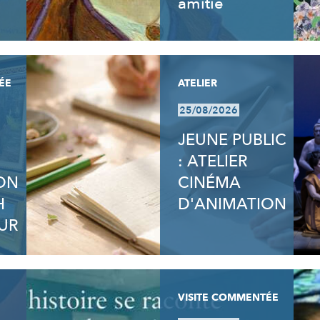
amitié
ÉE
ATELIER
25/08/2026
JEUNE PUBLIC
: ATELIER
ION
CINÉMA
H
D'ANIMATION
UR
VISITE COMMENTÉE