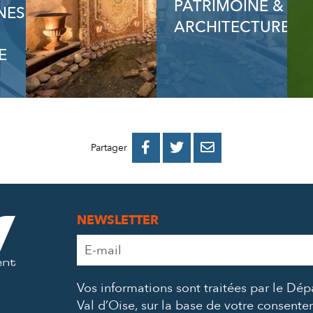
PATRIMOINE &
NES
ARCHITECTURE
E
PARTAGER
PARTAGER
PARTAGER



Partager
SUR
SUR
PAR
FACEBOOK
TWITTER
E-
NEWSLETTER
MAIL
Adresse
e-
mail
Vos informations sont traitées par le Dé
*
Val d’Oise, sur la base de votre consent