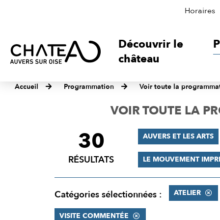
Horaires
Découvrir le
P
château
Accueil
Programmation
Voir toute la programma
VOIR TOUTE LA 
30
FILTRER
AUVERS ET LES ARTS
LES
RÉSULTATS
LE MOUVEMENT IMPR
RÉSULTATS
ATELIER
Catégories sélectionnées :
VISITE COMMENTÉE