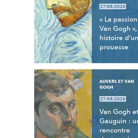
27/05/2020
« La passion
Van Gogh »,
histoire d’u
prouesse
AUVERS ET VAN
GOGH
27/05/2020
Van Gogh e
Gauguin : u
rencontre