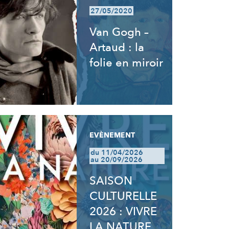
27/05/2020
Van Gogh –
Artaud : la
folie en miroir
EVÈNEMENT
du 11/04/2026
au 20/09/2026
SAISON
CULTURELLE
2026 : VIVRE
LA NATURE