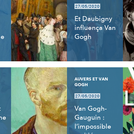
27/05/2020
Et Daubigny
influença Van
ne
Gogh
AUVERS ET VAN
GOGH
27/05/2020
t
Van Gogh-
ne
Gauguin :
l’impossible