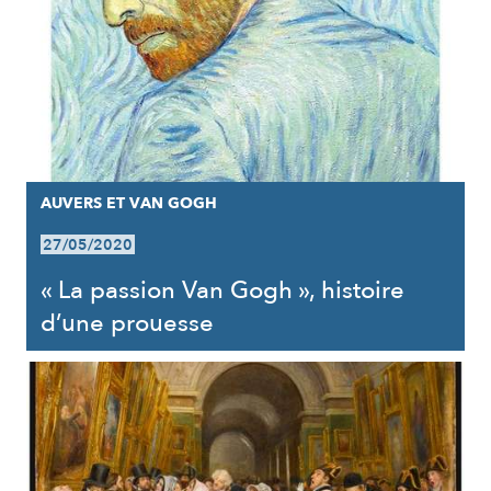
AUVERS ET VAN GOGH
27/05/2020
« La passion Van Gogh », histoire
d’une prouesse