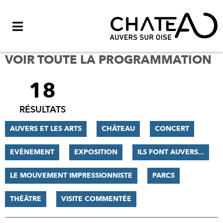
Menu
VOIR TOUTE LA PROGRAMMATION
18
FILTRER
LES
RÉSULTATS
RÉSULTATS
AUVERS ET LES ARTS
CHÂTEAU
CONCERT
EVÈNEMENT
EXPOSITION
ILS FONT AUVERS...
LE MOUVEMENT IMPRESSIONNISTE
PARCS
THÉÂTRE
VISITE COMMENTÉE