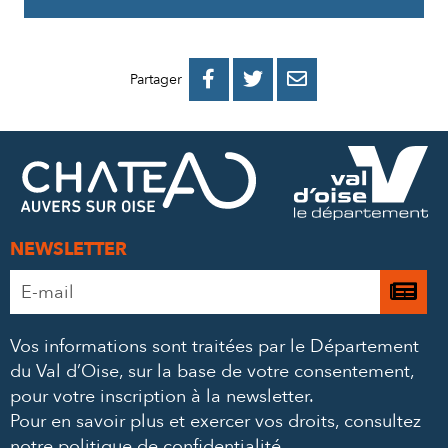
PARTAGER
PARTAGER
PARTAGER



Partager
SUR
SUR
PAR
FACEBOOK
TWITTER
E-
MAIL
NEWSLETTER
Adresse
Je

e-
m’
mail
Vos informations sont traitées par le Département
à
*
du Val d’Oise, sur la base de votre consentement,
la
pour votre inscription à la newsletter.
ne
Pour en savoir plus et exercer vos droits,
consultez
notre politique de confidentialité
.