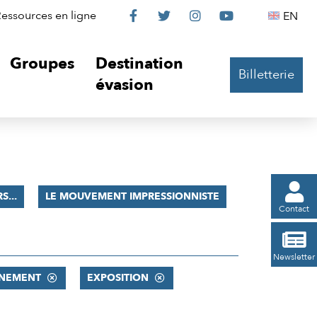
Le
Le
Le
Le
Englis
essources en ligne
EN




Château
Château
Château
Château
Groupes
Destination
Billetterie
sur
sur
sur
sur
évasion
Facebook
Twitter
Instagram
YouTube

S...
LE MOUVEMENT IMPRESSIONNISTE
Contact

Newsletter
NEMENT
EXPOSITION