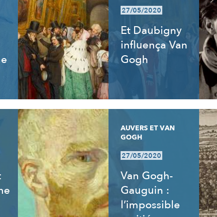
27/05/2020
Et Daubigny
influença Van
ne
Gogh
AUVERS ET VAN
GOGH
27/05/2020
t
Van Gogh-
ne
Gauguin :
l’impossible