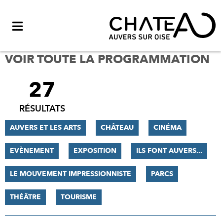
Menu
VOIR TOUTE LA PROGRAMMATION
27
FILTRER
LES
RÉSULTATS
RÉSULTATS
AUVERS ET LES ARTS
CHÂTEAU
CINÉMA
EVÈNEMENT
EXPOSITION
ILS FONT AUVERS...
LE MOUVEMENT IMPRESSIONNISTE
PARCS
THÉÂTRE
TOURISME