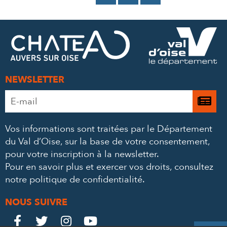
SUR
SUR
PAR
FACEBOOK
TWITTER
E-
MAIL
NEWSLETTER
Adresse
Je

e-
m’
mail
Vos informations sont traitées par le Département
à
*
du Val d’Oise, sur la base de votre consentement,
la
pour votre inscription à la newsletter.
ne
Pour en savoir plus et exercer vos droits,
consultez
notre politique de confidentialité
.
NOUS SUIVRE
Le
Le
Le
Le



