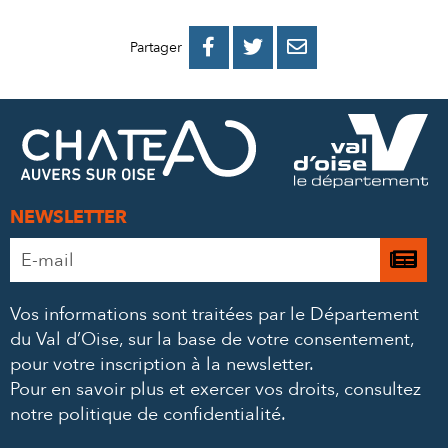
PARTAGER
PARTAGER
PARTAGER



Partager
SUR
SUR
PAR
FACEBOOK
TWITTER
E-
MAIL
NEWSLETTER
Adresse
Je

e-
m’
mail
Vos informations sont traitées par le Département
à
*
du Val d’Oise, sur la base de votre consentement,
la
pour votre inscription à la newsletter.
ne
Pour en savoir plus et exercer vos droits,
consultez
notre politique de confidentialité
.