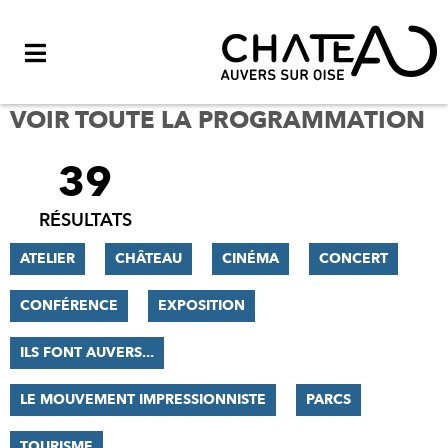
Menu
VOIR TOUTE LA PROGRAMMATION
39
FILTRER
LES
RÉSULTATS
RÉSULTATS
ATELIER
CHÂTEAU
CINÉMA
CONCERT
CONFÉRENCE
EXPOSITION
ILS FONT AUVERS...
LE MOUVEMENT IMPRESSIONNISTE
PARCS
TOURISME