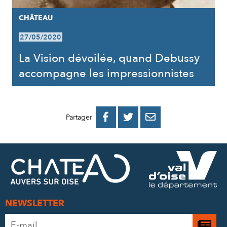
CHÂTEAU
27/05/2020
La Vision dévoilée, quand Debussy
accompagne les impressionnistes
PARTAGER
PARTAGER
PARTAGER



Partager
SUR
SUR
PAR
FACEBOOK
TWITTER
E-
MAIL
NEWSLETTER
Adresse
Je
