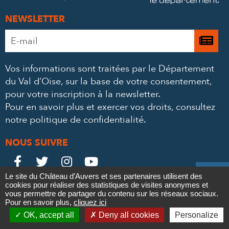
NEWSLETTER
Adresse
Je

e-
m’
mail
Vos informations sont traitées par le Département
à
*
du Val d’Oise, sur la base de votre consentement,
la
pour votre inscription à la newsletter.
ne
Pour en savoir plus et exercer vos droits,
consultez
notre politique de confidentialité
.
NOUS SUIVRE
Le
Le
Le
Le





Le site du Château d’Auvers et ses partenaires utilisent des
Château
Château
Château
Château
cookies pour réaliser des statistiques de visites anonymes et
Contact
Mentions légales
Politique de confidentialité
Crédits
vous permettre de partager du contenu sur les réseaux sociaux.
Partenaires & Mécènes
Recrutement
Marchés publics
sur
sur
sur
sur
Pour en savoir plus,
cliquez ici

Plan du site
OK, accept all
Deny all cookies
Personalize
Newsletter
Facebook
Twitter
Instagram
YouTube