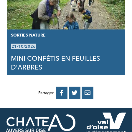
SORTIES NATURE
21/10/2026
MINI CONFÉTIS EN FEUILLES
D'ARBRES
PARTAGER
PARTAGER
PARTAGER



Partager
SUR
SUR
PAR
FACEBOOK
TWITTER
E-
MAIL