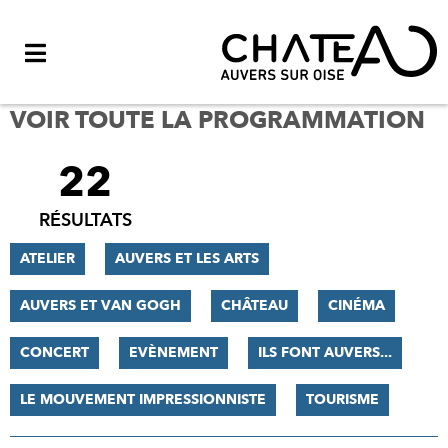
Menu
VOIR TOUTE LA PROGRAMMATION
22
FILTRER
LES
RÉSULTATS
RÉSULTATS
ATELIER
AUVERS ET LES ARTS
AUVERS ET VAN GOGH
CHÂTEAU
CINÉMA
CONCERT
EVÈNEMENT
ILS FONT AUVERS...
LE MOUVEMENT IMPRESSIONNISTE
TOURISME