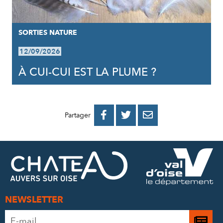
SORTIES NATURE
12/09/2026
À CUI-CUI EST LA PLUME ?
PARTAGER
PARTAGER
PARTAGER



Partager
SUR
SUR
PAR
FACEBOOK
TWITTER
E-
MAIL
NEWSLETTER
Adresse
Je
