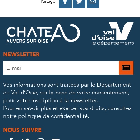
PARTAGER
PARTAGER
PARTAGER



Partager
SUR
SUR
PAR
FACEBOOK
TWITTER
E-
MAIL
NEWSLETTER
Adresse
Je

e-
m’
mail
Vos informations sont traitées par le Département
à
*
du Val d’Oise, sur la base de votre consentement,
la
pour votre inscription à la newsletter.
ne
Pour en savoir plus et exercer vos droits,
consultez
notre politique de confidentialité
.
NOUS SUIVRE