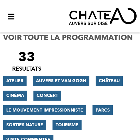
Menu
VOIR TOUTE LA PROGRAMMATION
33
FILTRER
LES
RÉSULTATS
RÉSULTATS
ATELIER
AUVERS ET VAN GOGH
CHÂTEAU
CINÉMA
CONCERT
LE MOUVEMENT IMPRESSIONNISTE
PARCS
SORTIES NATURE
TOURISME
VISITE COMMENTÉE