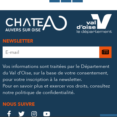
SUR
SUR
PAR
FACEBOOK
TWITTER
E-
MAIL
NEWSLETTER
Adresse
Je

e-
m’
mail
Vos informations sont traitées par le Département
à
*
du Val d’Oise, sur la base de votre consentement,
la
pour votre inscription à la newsletter.
ne
Pour en savoir plus et exercer vos droits,
consultez
notre politique de confidentialité
.
NOUS SUIVRE
Le
Le
Le
Le



