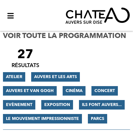
Menu
VOIR TOUTE LA PROGRAMMATION
27
FILTRER
LES
RÉSULTATS
RÉSULTATS
ATELIER
AUVERS ET LES ARTS
AUVERS ET VAN GOGH
CINÉMA
CONCERT
EVÈNEMENT
EXPOSITION
ILS FONT AUVERS...
LE MOUVEMENT IMPRESSIONNISTE
PARCS