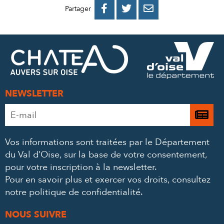
PARTAGER
PARTAGER
PARTAGER



Partager
SUR
SUR
PAR
FACEBOOK
TWITTER
E-
MAIL
NEWSLETTER
Adresse
Je

e-
m’
mail
Vos informations sont traitées par le Département
à
*
du Val d’Oise, sur la base de votre consentement,
la
pour votre inscription à la newsletter.
ne
Pour en savoir plus et exercer vos droits,
consultez
notre politique de confidentialité
.
NOUS SUIVRE