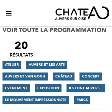
Menu
VOIR TOUTE LA PROGRAMMATION
20
FILTRER
LES
RÉSULTATS
RÉSULTATS
ATELIER
AUVERS ET LES ARTS
AUVERS ET VAN GOGH
CHÂTEAU
CONCERT
EVÈNEMENT
EXPOSITION
ILS FONT AUVERS...
LE MOUVEMENT IMPRESSIONNISTE
PARCS