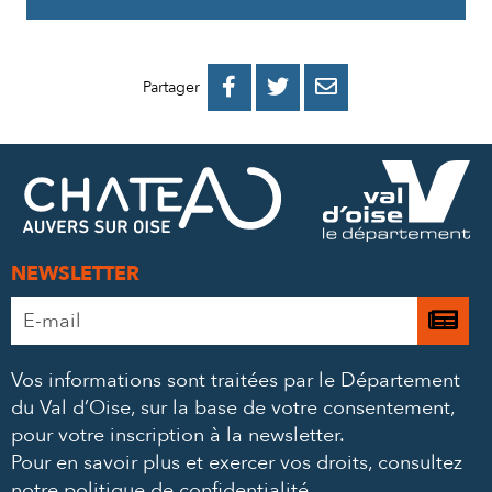
PARTAGER
PARTAGER
PARTAGER



Partager
SUR
SUR
PAR
FACEBOOK
TWITTER
E-
MAIL
NEWSLETTER
Adresse
Je

e-
m’
mail
Vos informations sont traitées par le Département
à
*
du Val d’Oise, sur la base de votre consentement,
la
pour votre inscription à la newsletter.
ne
Pour en savoir plus et exercer vos droits,
consultez
notre politique de confidentialité
.