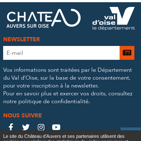
FACEBOOK
TWITTER
E-
MAIL
NEWSLETTER
Adresse
Je

e-
m’
mail
Vos informations sont traitées par le Département
à
*
du Val d’Oise, sur la base de votre consentement,
la
pour votre inscription à la newsletter.
ne
Pour en savoir plus et exercer vos droits,
consultez
notre politique de confidentialité
.
NOUS SUIVRE
Le
Le
Le
Le





Le site du Château d’Auvers et ses partenaires utilisent des
Château
Château
Château
Château