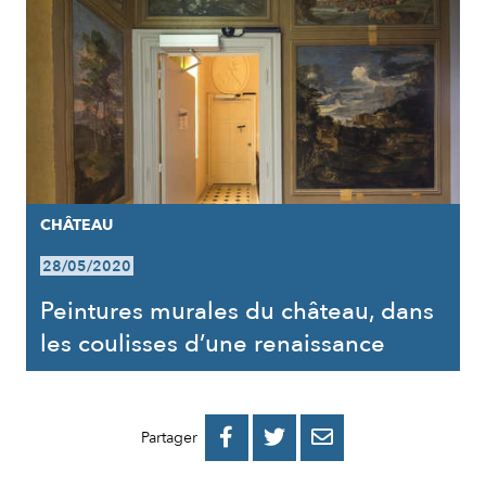
CHÂTEAU
28/05/2020
Peintures murales du château, dans
les coulisses d’une renaissance
PARTAGER
PARTAGER
PARTAGER



Partager
SUR
SUR
PAR