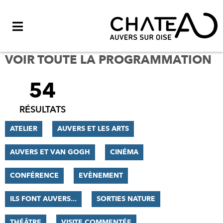
Menu
VOIR TOUTE LA PROGRAMMATION
54
FILTRER
LES
RÉSULTATS
RÉSULTATS
ATELIER
AUVERS ET LES ARTS
AUVERS ET VAN GOGH
CINÉMA
CONFÉRENCE
EVÈNEMENT
ILS FONT AUVERS...
SORTIES NATURE
THÉÂTRE
VISITE COMMENTÉE