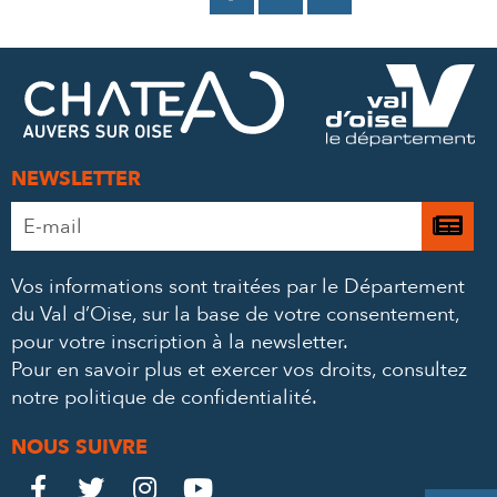
SUR
SUR
PAR
FACEBOOK
TWITTER
E-
MAIL
NEWSLETTER
Adresse
Je

e-
m’
mail
Vos informations sont traitées par le Département
à
*
du Val d’Oise, sur la base de votre consentement,
la
pour votre inscription à la newsletter.
ne
Pour en savoir plus et exercer vos droits,
consultez
notre politique de confidentialité
.
NOUS SUIVRE
Le
Le
Le
Le



