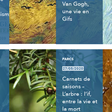
Van Gogh,
une vie en
isme,
Gifs
PARCS
27/05/2020
Carnets de
saisons –
L’arbre : l’if,
entre la vie et
la mort