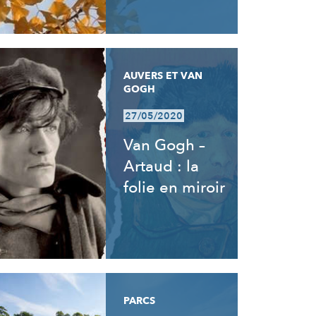
AUVERS ET VAN
GOGH
27/05/2020
Van Gogh –
Artaud : la
folie en miroir
PARCS