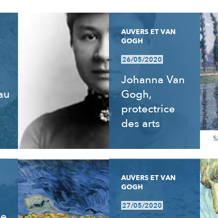
AUVERS ET VAN
GOGH
26/05/2020
Johanna Van
 au
Gogh,
e
protectrice
des arts
AUVERS ET VAN
GOGH
27/05/2020
de