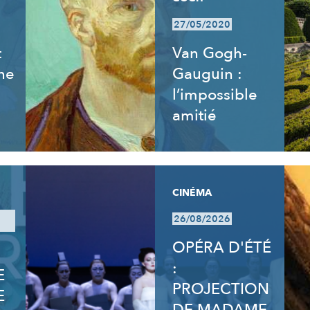
27/05/2020
t
Van Gogh-
ne
Gauguin :
l’impossible
amitié
CINÉMA
26/08/2026
OPÉRA D'ÉTÉ
:
E
PROJECTION
E