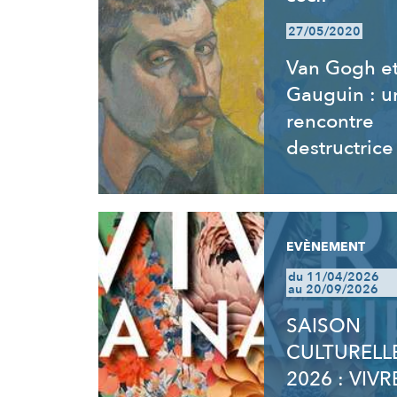
27/05/2020
Van Gogh e
Gauguin : u
rencontre
destructrice
EVÈNEMENT
du 11/04/2026
au 20/09/2026
SAISON
CULTURELL
2026 : VIVR