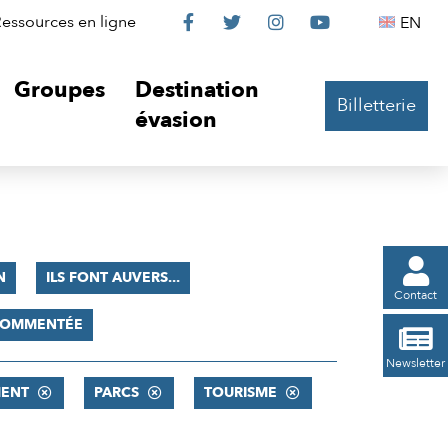
Le
Le
Le
Le
Englis
essources en ligne
EN




Château
Château
Château
Château
Groupes
Destination
Billetterie
sur
sur
sur
sur
évasion
Facebook
Twitter
Instagram
YouTube

N
ILS FONT AUVERS...
Contact
 COMMENTÉE

Newsletter
ENT
PARCS
TOURISME