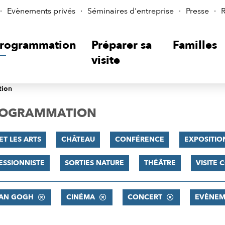
Evènements privés
Séminaires d'entreprise
Presse
R
rogrammation
Préparer sa
Familles
visite
tion
PROGRAMMATION
ET LES ARTS
CHÂTEAU
CONFÉRENCE
EXPOSITIO
ESSIONNISTE
SORTIES NATURE
THÉÂTRE
VISITE
VAN GOGH
CINÉMA
CONCERT
EVÈNEM