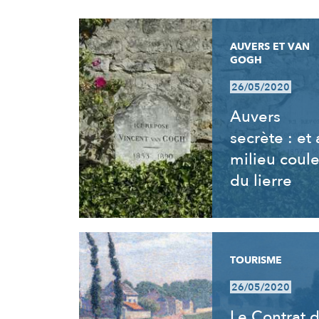
RÉSULTATS
AUVERS ET VAN
GOGH
26/05/2020
Auvers
secrète : et
milieu coul
du lierre
TOURISME
26/05/2020
Le Contrat 