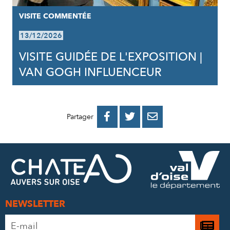
VISITE COMMENTÉE
13/12/2026
VISITE GUIDÉE DE L'EXPOSITION |
VAN GOGH INFLUENCEUR
PARTAGER
PARTAGER
PARTAGER



Partager
SUR
SUR
PAR
FACEBOOK
TWITTER
E-
MAIL
NEWSLETTER
Adresse
Je
