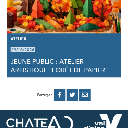
ATELIER
29/10/2026
JEUNE PUBLIC : ATELIER
ARTISTIQUE "FORÊT DE PAPIER"
PARTAGER
PARTAGER
PARTAGER



Partager
SUR
SUR
PAR
FACEBOOK
TWITTER
E-
MAIL