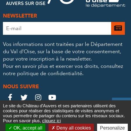
NEWSLETTER
Adresse
Je

e-
m’
mail
Vos informations sont traitées par le Département
à
*
du Val d’Oise, sur la base de votre consentement,
la
pour votre inscription à la newsletter.
ne
Pour en savoir plus et exercer vos droits,
consultez
notre politique de confidentialité
.
NOUS SUIVRE
Le
Le
Le
Le





Le site du Château d’Auvers et ses partenaires utilisent des
Château
Château
Château
Château
cookies pour réaliser des statistiques de visites anonymes et
Contact
Mentions légales
Politique de confidentialité
Crédits
vous permettre de partager du contenu sur les réseaux sociaux.
Partenaires & Mécènes
Recrutement
Marchés publics
sur
sur
sur
sur
Pour en savoir plus,
cliquez ici

Plan du site
OK, accept all
Deny all cookies
Personalize