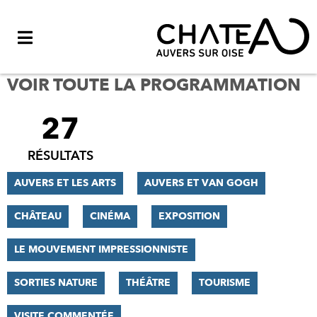
Menu
VOIR TOUTE LA PROGRAMMATION
27
FILTRER
LES
RÉSULTATS
RÉSULTATS
AUVERS ET LES ARTS
AUVERS ET VAN GOGH
CHÂTEAU
CINÉMA
EXPOSITION
LE MOUVEMENT IMPRESSIONNISTE
SORTIES NATURE
THÉÂTRE
TOURISME
VISITE COMMENTÉE