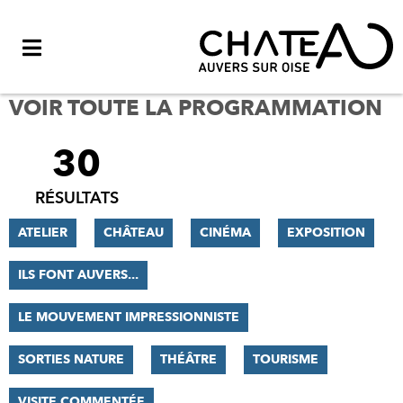
Menu
VOIR TOUTE LA PROGRAMMATION
30
FILTRER
LES
RÉSULTATS
RÉSULTATS
ATELIER
CHÂTEAU
CINÉMA
EXPOSITION
ILS FONT AUVERS...
LE MOUVEMENT IMPRESSIONNISTE
SORTIES NATURE
THÉÂTRE
TOURISME
VISITE COMMENTÉE