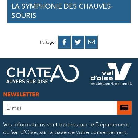
LA SYMPHONIE DES CHAUVES-
SOURIS
PARTAGER
PARTAGER
PARTAGER



Partager
SUR
SUR
PAR
FACEBOOK
TWITTER
E-
MAIL
NEWSLETTER
Adresse
Je

e-
m’
mail
Vos informations sont traitées par le Département
à
*
du Val d’Oise, sur la base de votre consentement,
la